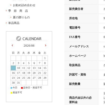
お勧め詰め合わせ
販売責任者
季 節 商 品
夏の贈りもの
所在地
単品商品
電話番号
0
FAX番号
0
2026/08
メールアドレス
s
日
月
火
水
木
金
土
ホームページ
h
1
2
3
4
5
6
7
8
取扱商品
9
10
11
12
13
14
15
16
17
18
19
20
21
22
許認可・資格
23
24
25
26
27
28
29
30
31
販売数量
■
■
今日
定休日・発送不可
■
発送不可
商品代金以外の必
要料金