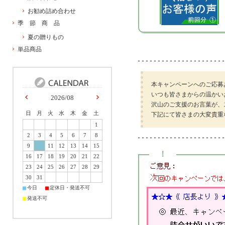
お勧め詰め合わせ
季 節 商 品
夏の贈りもの
単品商品
本キャンペーンへのご応募
いつも皆さまからの温かい
2026/08
沢山のご支援のお言葉が、
日
月
火
水
木
金
土
下記にて皆さまの大変貴重
1
2
3
4
5
6
7
8
9
10
11
12
13
14
15
！
16
17
18
19
20
21
22
23
24
25
26
27
28
29
30
31
■
■
今日
定休日・発送不可
■
発送不可