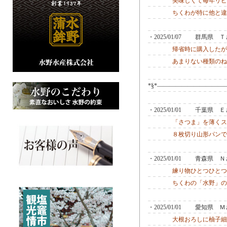
美味しくて毎年リピ
ちくわが特に他と違
・2025/01/07 群馬県
帰省時に購入したが
あまりない種類のね
*§*―――――――――――
・2025/01/01 千葉県
「さつま」を薄くス
８枚切り山形パンで
・2025/01/01 青森県
練り物ひとつひとつ
ちくわの「水野」の
・2025/01/01 愛知県
大根おろしに柚子細