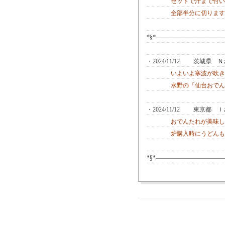
セットで汁まで付い
全部半分に切ります
*§*―――――――――――
・2024/11/12 茨城県 
いよいよ寒波が吹き
水野の「仙台おでん
・2024/11/12 東京都
おでんたれが美味し
炉購入時にうどんも
*§*―――――――――――