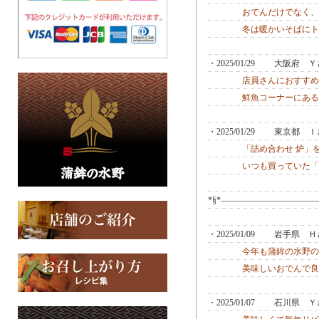
おでんだけでなく、
冬は暖かいそばにト
・2025/01/29 大阪府
店員さんにおすすめ
鮮魚コーナーにある
・2025/01/29 東京都
「詰め合わせ 炉」
いつも買っていた「
*§*―――――――――――
・2025/01/09 岩手県
今年も蒲鉾の水野の
美味しいおでんで良
・2025/01/07 石川県