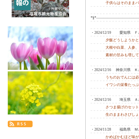
子供らはそのままバ
*§*―――――――――――
・2024/12/19 愛知県
夕飯どうしようかと
大根や白菜、人参、
素材の甘みも増して
・2024/12/16 神奈川県
うちのおでんには必
イワシの栄養たっぷ
・2024/12/16 埼玉県
さつま揚げのセット
生のままわさびしょ
・2024/11/28 福島県
かめばかむほど味が