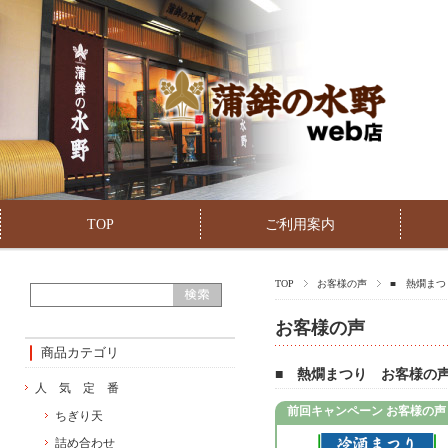
TOP
ご利用案内
TOP
お客様の声
■ 熱燗ま
お客様の声
商品カテゴリ
■ 熱燗まつり お客様の
人 気 定 番
ちぎり天
詰め合わせ