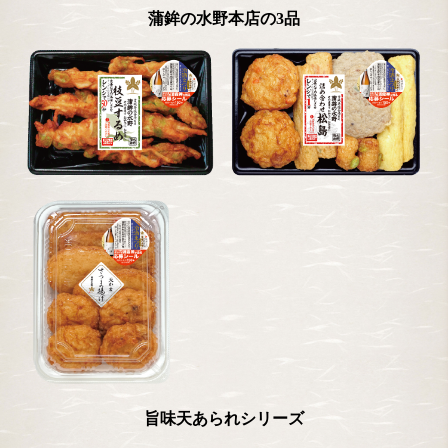
蒲鉾の水野本店の3品
旨味天あられシリーズ