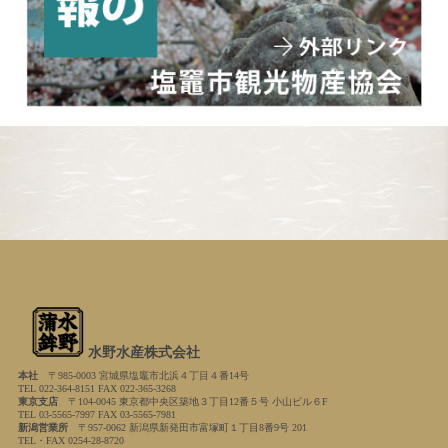
水野水産株式会社
本社
〒985-0003 宮城県塩竈市北浜４丁目４番14号
TEL 022-364-8151 FAX 022-365-3268
東京支店
〒104-0045 東京都中央区築地３丁目12番５号 小山ビル６F
TEL 03-5565-7997 FAX 03-5565-7981
新潟営業所
〒957-0062 新潟県新発田市富塚町１丁目8番9号 201
TEL・FAX 0254-28-8720