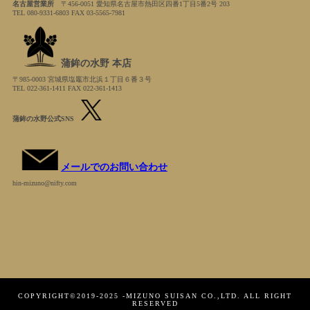
名古屋営業所
〒456-0051 愛知県名古屋市熱田区四番1丁目5番2号 203
TEL 080-9331-6803 FAX 03-5565-7981
蒲鉾の水野 本店
〒985-0003 宮城県塩竈市北浜１丁目６番３号
TEL 022-361-1411 FAX 022-361-1413
蒲鉾の水野公式SNS
メールでのお問い合わせ
hin-mizuno@nifty.com
COPYRIGHT©2019-2025 -MIZUNO SUISAN CO.,LTD. ALL RIGHT
RESERVED