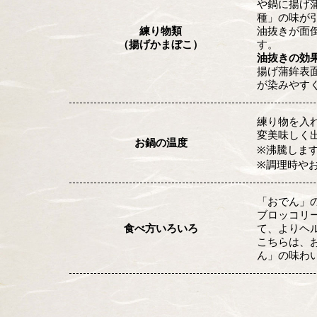
や鍋に揚げ
種」の味が
練り物類
油抜きが面
（揚げかまぼこ）
す。
油抜きの効
揚げ蒲鉾表
が染みやす
練り物を入
変美味しく
お鍋の温度
※沸騰しま
※調理時や
「おでん」
ブロッコリ
食べ方いろいろ
て、よりヘ
こちらは、
ん」の味わ