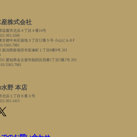
水産株式会社
宮城県塩竈市北浜４丁目４番14号
022-365-3268
45 東京都中央区築地３丁目12番５号 小山ビル６F
03-5565-7981
62 新潟県新発田市富塚町１丁目8番9号 201
0
0051 愛知県名古屋市熱田区四番1丁目5番2号 203
 03-5565-7981
水野 本店
塩竈市北浜１丁目６番３号
022-361-1413
ルでのお問い合わせ