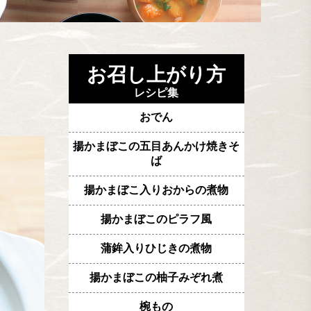
お召し上がり方
レシピ集
おでん
揚かまぼこの五目あんかけ焼きそ
ば
揚かまぼこ入りおからの煮物
揚かまぼこのピラフ風
蒲鉾入りひじきの煮物
揚かまぼこの柚子みぞれ煮
椀もの