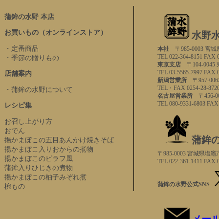
蒲鉾の水野 本店
お買いもの（オンラインストア）
水野
・定番商品
本社
〒985-0003 
TEL 022-364-8151 FAX 
・季節の贈りもの
東京支店
〒104-00
TEL 03-5565-7997 FAX 
店舗案内
新潟営業所
〒957-00
TEL・FAX 0254-28-872
・蒲鉾の水野について
名古屋営業所
〒456-
TEL 080-9331-6803 FAX
レシピ集
お召し上がり方
おでん
蒲鉾の
揚かまぼこの五目あんかけ焼きそば
揚かまぼこ入りおからの煮物
〒985-0003 宮城県
揚かまぼこのピラフ風
TEL 022-361-1411 FAX 
蒲鉾入りひじきの煮物
揚かまぼこの柚子みぞれ煮
蒲鉾の水野公式SNS
椀もの
メー