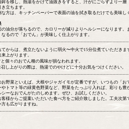
蒲鉾を移し、熱湯をかけて油抜きをすると、汁がにごらずより一層
引き立ちます。
倒な方は、キッチンペーパーで表面の油を拭き取るだけでも美味し
果
面の油分が落ちるので、カロリーが減りよりヘルシーになります。
くなるので「おでん」が美味しく仕上がります。
れてからは、煮立たないように弱火〜中火で15分位煮ていただきま
出来上がります。
すと個々のおでん種の風味が損なわれます。
お召し上がりの際は、熱湯でのやけどに十分お気をつけください。
のお野菜といえば、大根やジャガイモが定番ですが、いつもの「お
ーやトマト等の緑黄色野菜など、野菜をたっぷり入れば、彩りも豊
ルシーなおでんがたのしめます。ぜひ、お試しください。
お客様からご提案いただいた食べ方をご紹介致しました。工夫次第
い方も広がりますね。