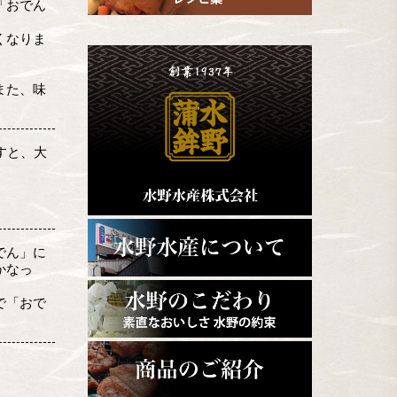
「おでん
くなりま
また、味
すと、大
でん」に
かなっ
で「おで