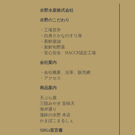
水野水産株式会社
水野のこだわり
・工場見学
・白身さかなのすり身
・新鮮揚油
・新鮮旬野菜
・安心安全 HACCP認定工場
会社案内
・会社概要、沿革、販売網
・アクセス
商品案内
天ぷら屋
三陸みやぎ 旨味天
海岸通り
蒲鉾の水野 本店
かまぼこまるしぇ
SDGs宣言書