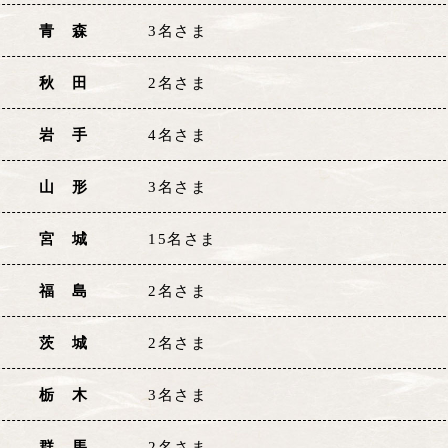
青 森
3名さま
秋 田
2名さま
岩 手
4名さま
山 形
3名さま
宮 城
15名さま
福 島
2名さま
茨 城
2名さま
栃 木
3名さま
群 馬
2名さま