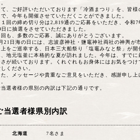
す。
さて、ご好評いただいております「冷酒まつり」を、皆様
けで、今年も開催させていただくことができました。
第１回の締め切り分は2,819通のご応募をいただき、令和7
19日に抽選をさせていただきました。
今回も、多数のご応募、誠にありがとうございます。
7月21日海の日には、志波彦神社・鹽竈神社両社の神輿が
海上をご巡幸する、日本三大船祭り「塩竈みなと祭」が開
れ、地元塩釜に本格的な夏が訪れました。今年は、すでに
暑さが続いております。くれぐれもお身体にはお気をつけ
ごしください。
また、メッセージや貴重なご意見をいただき、感謝申し上
す。
ご当選者様の県別の内訳は下記の通りです。
ご当選者様県別内訳
北海道
7名さま