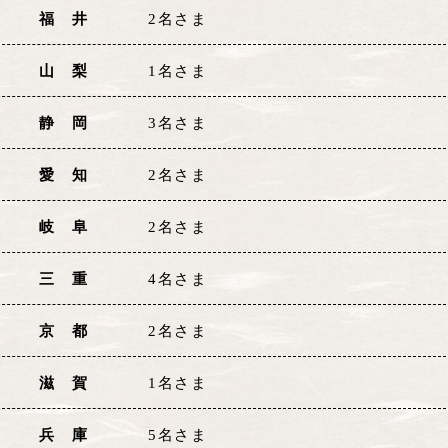
福 井
2名さま
山 梨
1名さま
静 岡
3名さま
愛 知
2名さま
岐 阜
2名さま
三 重
4名さま
京 都
2名さま
滋 賀
1名さま
兵 庫
5名さま