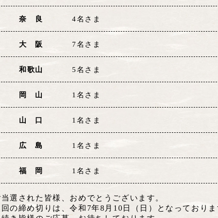
奈 良
4名さま
大 阪
7名さま
和歌山
5名さま
岡 山
1名さま
山 口
1名さま
広 島
1名さま
福 岡
1名さま
ご当選された皆様、おめでとうございます。
次回の締め切りは、令和7年8月10日（日）となっており