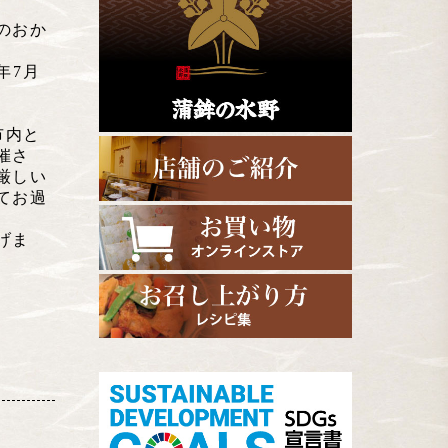
のおか
年7月
市内と
催さ
厳しい
てお過
げま